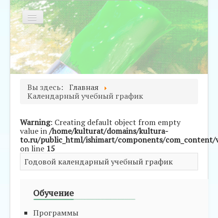
Включить/
выключить
навигацию
ведения об
События
О
Родителям и
азовательной
школе
обучающимся
рганизации
Вы здесь:
Главная
Календарный учебный график
Warning
: Creating default object from empty
value in
/home/kulturat/domains/kultura-
to.ru/public_html/ishimart/components/com_content/v
on line
15
Годовой календарный учебный график
Обучение
Программы