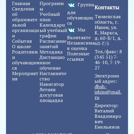
Главная
Программ
Группа
Контакты
Сведения
ы
для
об
Учебный
Тюменская
обучающих
образовате
план
область, г.
ся
льной
Календарн
Ишим, ул.
Мы
организаци
ый учебный
К. Маркса,
и
график
Вконтакте
д. 60-Б/1, д.
События
Расписание
Независима
60-Г/5
О школе
занятий
я оценка
Тел./факс: 8
Родителям
Методика
Полезные
(345 51) 7-
и
Дистанцио
ссылки
46-10, 7-19-
обучающим
нное
27
ся
обучение
Мероприят
Наставниче
Электронн
ия
ство
ый адрес:
Навигатор
dhsh-
Летняя
ishim@mail.
досуговая
ru
площадка
Директор:
Виталий
Владимиро
вич
Емельянов