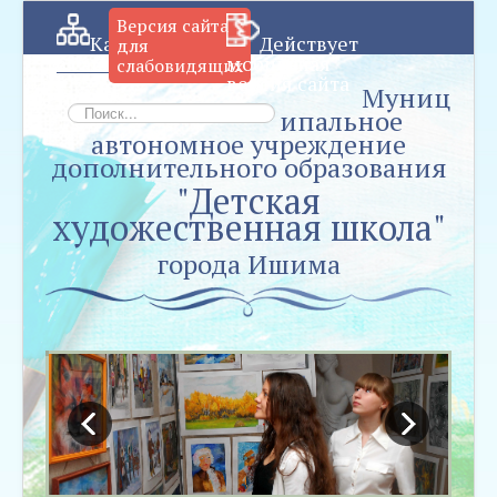
Версия сайта
Карт
Действует
для
а сайта
мобильная
слабовидящих
версия сайта
Муниц
Искать...
ипальное
автономное учреждение
дополнительного образования
"Детская
художественная школа"
города Ишима