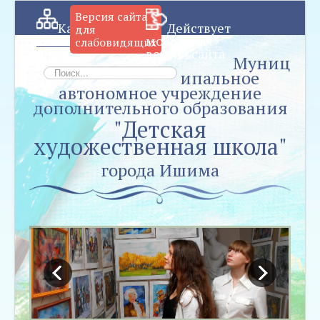
Версия сайта
Карт
Действует
для
а сайта
мобильная
слабовидящих
версия сайта
Муниц
Искать...
ипальное
автономное учреждение
дополнительного образования
"Детская
художественная школа"
города Ишима