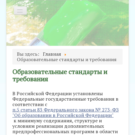
Включить/
выключить
навигацию
ведения об
События
О
Родителям и
азовательной
школе
обучающимся
рганизации
Вы здесь:
Главная
Образовательные стандарты и требования
Образовательные стандарты и
требования
В Российской Федерации установлены
Федеральные государственные требования в
соответствии с
п.5 статьи 83 Федерального закона № 273-ФЗ
"Об образовании в Российской Федерации"
к минимуму содержания, структуре и
условиям реализации дополнительных
предпрофессиональных программ в области