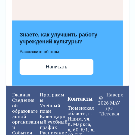
Знаете, как улучшить работу
учреждений культуры?
Расскажите об этом
Написать
Главная
Программ
Наверх
©
Контакты
Сведения
ы
2026 МАУ
об
Учебный
Тюменская
ДО
образовате
план
область, г.
"Детская
льной
Календарн
Ишим, ул.
организаци
ый учебный
К. Маркса,
и
график
д. 60-Б/1, д.
События
Расписание
60-Г/5